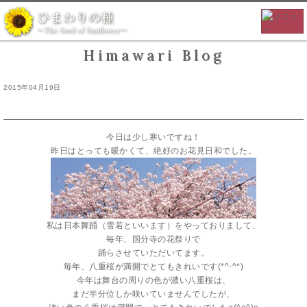
Himawari Blog
2015年04月19日
花祭り
今日は少し寒いですね！
昨日はとっても暖かくて、絶好のお花見日和でした。
私は日本舞踊（雪若といいます）をやっておりまして、
毎年、国分寺の花祭りで
踊らさせていただいてます。
毎年、八重桜が満開でとてもきれいです(*^-^*)
今年は舞台の周りの色が濃い八重桜は、
まだ半分位しか咲いていませんでしたが、