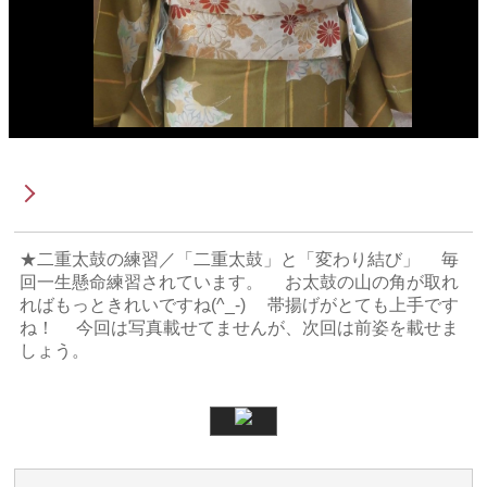
着付教室～着付師コース～ M.O
様
★二重太鼓の練習／「二重太鼓」と「変わり結び」 毎
回一生懸命練習されています。 お太鼓の山の角が取れ
ればもっときれいですね(^_-) 帯揚げがとても上手です
ね！ 今回は写真載せてませんが、次回は前姿を載せま
しょう。